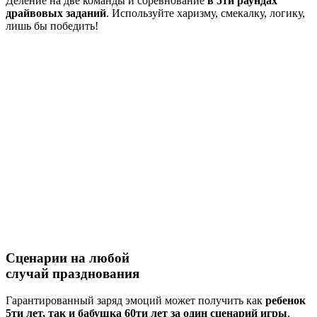
Деление на две команды и соревнование
в 5ти раундах
драйвовых заданий
. Используйте харизму, смекалку, логику,
лишь бы победить!
Сценарии на
любой
случай
празднования
Гарантированный заряд эмоций может получить как
ребенок
5ти лет, так и бабушка 60ти лет за один сценарий игры
.