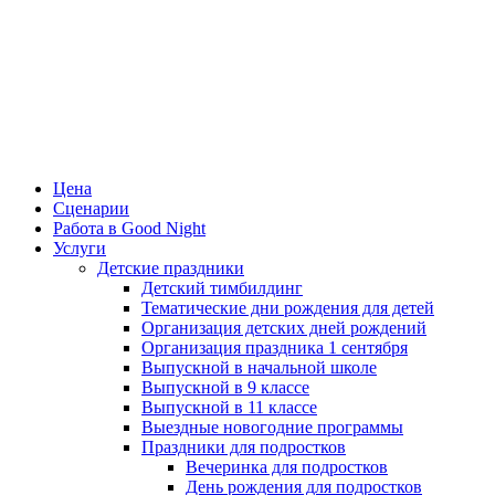
Цена
Сценарии
Работа в Good Night
Услуги
Детские праздники
Детский тимбилдинг
Тематические дни рождения для детей
Организация детских дней рождений
Организация праздника 1 сентября
Выпускной в начальной школе
Выпускной в 9 классе
Выпускной в 11 классе
Выездные новогодние программы
Праздники для подростков
Вечеринка для подростков
День рождения для подростков