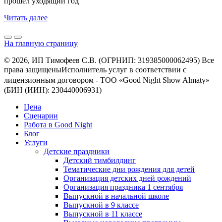
прошел уходящий год
Читать далее
На главную страницу
© 2026, ИП Тимофеев С.В. (ОГРНИП: 319385000062495) Все
права защищеныㅤㅤㅤㅤㅤㅤㅤㅤㅤㅤИсполнитель услуг в соответствии с
лицензионным договором - ㅤㅤㅤㅤㅤㅤТОО «Good Night Show Almaty»
(БИН (ИИН): 230440006931)
Цена
Сценарии
Работа в Good Night
Блог
Услуги
Детские праздники
Детский тимбилдинг
Тематические дни рождения для детей
Организация детских дней рождений
Организация праздника 1 сентября
Выпускной в начальной школе
Выпускной в 9 классе
Выпускной в 11 классе