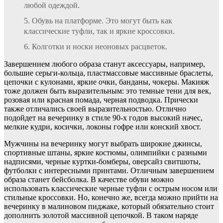
любой одеждой.
Обувь на платформе. Это могут быть как
классические туфли, так и яркие кроссовки.
Колготки и носки неоновых расцветок.
Завершением любого образа станут аксессуары, например,
большие серьги-кольца, пластмассовые массивные браслеты,
цепочки с кулонами, яркие очки, банданы, чокеры. Макияж
тоже должен быть выразительным: это темные тени для век,
розовая или красная помада, черная подводка. Прически
также отличались своей выразительностью. Отлично
подойдет на вечеринку в стиле 90-х годов высокий начес,
мелкие кудри, косички, локоны гофре или конский хвост.
Мужчины на вечеринку могут выбрать широкие джинсы,
спортивные штаны, яркие костюмы, олимпийки с разными
надписями, черные куртки-бомберы, оверсайз свитшоты,
футболки с интересными принтами. Отличным завершением
образа станет бейсболка. В качестве обуви можно
использовать классические черные туфли с острым носом или
стильные кроссовки. Но, конечно же, всегда можно прийти на
вечеринку в малиновом пиджаке, который обязательно стоит
дополнить золотой массивной цепочкой. В таком наряде