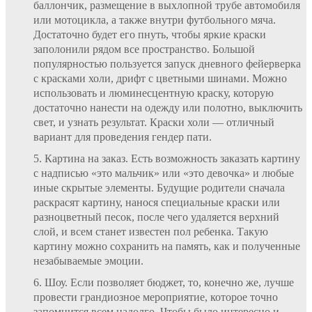
баллончик, размещение в выхлопной трубе автомобиля
или мотоцикла, а также внутри футбольного мяча.
Достаточно будет его пнуть, чтобы яркие краски
заполонили рядом все пространство. Большой
популярностью пользуется запуск дневного фейерверка
с красками холи, дрифт с цветными шинами. Можно
использовать и люминесцентную краску, которую
достаточно нанести на одежду или полотно, выключить
свет, и узнать результат. Краски холи — отличный
вариант для проведения гендер пати.
Картина на заказ. Есть возможность заказать картину
с надписью «это мальчик» или «это девочка» и любые
иные скрытые элементы. Будущие родители сначала
раскрасят картину, нанося специальные краски или
разноцветный песок, после чего удаляется верхний
слой, и всем станет известен пол ребенка. Такую
картину можно сохранить на память, как и полученные
незабываемые эмоции.
Шоу. Если позволяет бюджет, то, конечно же, лучше
провести грандиозное мероприятие, которое точно
запомнится всем надолго. Чтобы было интересно и