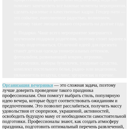
поможет запечатлеть все важные моменты мероприятия,
сделать красивые и качественные кадры. Гендер пати —
это событие, наполненное радостью, волнением,
поэтому такие эмоции важно сохранить на долгие года.
Подарки. Чаще всего мероприятие завершается
вручением подарков родителям, поэтому стоит заранее к
этому подготовиться. Отличной идеей для презента
станет детская одежда универсальных оттенков,
фотоальбом, развивающий коврик, игрушки,
погремушки, наборы бутылочек, уходовые средства,
комплект постельного белья, радио- или видеоняня,
увлажнитель воздуха, слинг, эргорюкзак и прочие.
Организация вечеринки
— это сложная задача, поэтому
лучше доверить проведение такого праздника
профессионалам. Они помогут выбрать стиль, популярную
идею вечера, которые будут соответствовать ожиданиям и
предпочтениям. Это позволит расслабиться, получить массу
удовольствия от сюрпризов, украшений, активностей,
освободить будущую маму от необходимости самостоятельной
подготовки. Профессионалы знают, как создать атмосферу
праздника, подготовить оптимальный перечень развлечений,