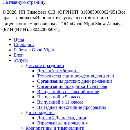
На главную страницу
© 2026, ИП Тимофеев С.В. (ОГРНИП: 319385000062495) Все
права защищеныㅤㅤㅤㅤㅤㅤㅤㅤㅤㅤИсполнитель услуг в соответствии с
лицензионным договором - ㅤㅤㅤㅤㅤㅤТОО «Good Night Show Almaty»
(БИН (ИИН): 230440006931)
Цена
Сценарии
Работа в Good Night
Блог
Услуги
Детские праздники
Детский тимбилдинг
Тематические дни рождения для детей
Организация детских дней рождений
Организация праздника 1 сентября
Выпускной в начальной школе
Выпускной в 9 классе
Выпускной в 11 классе
Выездные новогодние программы
Дни рождения
Детский День Рождения
Взрослый день рождения
Корпоративы и тимбилдинги